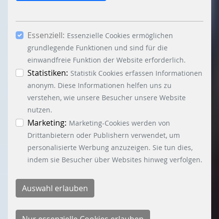
notwendigen Cookies, ab. Mit dem Setzen der
Häkchen bei „Statistiken“ und „Marketing“ sowie
Essenziell:
dem Button „Auswahl erlauben“, willigen Sie in
Essenzielle Cookies ermöglichen
die Verwendung weiterer Cookies ein. Über den
grundlegende Funktionen und sind für die
Button „Accept all Cookies“ werden alle
einwandfreie Funktion der Website erforderlich.
Essenzielle-, Marketing- und Statistik-Cookies
Statistiken:
Statistik Cookies erfassen Informationen
akzeptiert. In der Datenschutzinformation
anonym. Diese Informationen helfen uns zu
können Sie zu den einzelnen Cookies
verstehen, wie unsere Besucher unsere Website
differenzierte Informationen erhalten. Sie können
nutzen.
Ihre Einwilligung jederzeit widerrufen, indem Sie
Marketing:
Marketing-Cookies werden von
auf den Button "Cookie Einstellungen" unten links
Drittanbietern oder Publishern verwendet, um
klicken.
personalisierte Werbung anzuzeigen. Sie tun dies,
indem sie Besucher über Websites hinweg verfolgen.