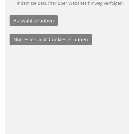
indem sie Besucher über Websites hinweg verfolgen.
QR-Code zum Herunterladen
E-Receipt
der Quittung als PDF
Schloss
Zylinderschloss
POS Integration
SIQMA POS
Abmessungen (h x
1,77 m x 0,32 m x 0,42 m (ohne
b x t)
Terminal)
-25…+55°C (ohne direkte
Temperaturbereich
Sonneneinstrahlung)
Gewicht (ca.)
65 kg
nationale und internationale
Zulassungen
ZulassungenMID, NMi
evaluation certificate, CE