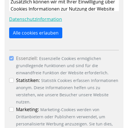
Zusätzlich können wir mit Ihrer Einwilligung über
Cookies Informationen zur Nutzung der Website
sammeln, um die Webseite ständig zu
Datenschutzinformation
/ TECHNISCHE SPEZIFIKATIONEN
verbessern. Mit dem Klick auf den Button „Nur
essenzielle Cookies erlauben“ lehnen Sie die
Alle cookies erlauben
Touchscreen
15 Zoll
Verwendung anderer als der essenziell
Sprachansagen zur
notwendigen Cookies, ab. Mit dem Setzen der
Lautsprecher
Benutzerführung (optional)
Häkchen bei „Statistiken“ und „Marketing“ sowie
Essenziell:
dem Button „Auswahl erlauben“, willigen Sie in
Essenzielle Cookies ermöglichen
zum Scannen von Coupons,
Scanner
die Verwendung weiterer Cookies ein. Über den
grundlegende Funktionen und sind für die
Loyalty Karten (optional)
Button „Accept all Cookies“ werden alle
einwandfreie Funktion der Website erforderlich.
Terminals
diverse
Essenzielle-, Marketing- und Statistik-Cookies
Statistiken:
Statistik Cookies erfassen Informationen
Debit, Kredit, Fleet, Local
akzeptiert. In der Datenschutzinformation
anonym. Diese Informationen helfen uns zu
Accounts (abhängig von
können Sie zu den einzelnen Cookies
verstehen, wie unsere Besucher unsere Website
Kartenakzeptanz
Terminal und Payment Service
differenzierte Informationen erhalten. Sie können
nutzen.
Provider)
Ihre Einwilligung jederzeit widerrufen, indem Sie
Marketing:
Marketing-Cookies werden von
auf den Button "Cookie Einstellungen" unten links
Drittanbietern oder Publishern verwendet, um
Thermoprinter mit 365 m
Drucker
klicken.
personalisierte Werbung anzuzeigen. Sie tun dies,
Papierrolle