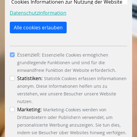
Cookies Informationen zur Nutzung der Website
sammeln, um die Webseite ständig zu
Datenschutzinformation
verbessern. Mit dem Klick auf den Button „Nur
essenzielle Cookies erlauben“ lehnen Sie die
Alle cookies erlauben
Verwendung anderer als der essenziell
notwendigen Cookies, ab. Mit dem Setzen der
Häkchen bei „Statistiken“ und „Marketing“ sowie
Essenziell:
dem Button „Auswahl erlauben“, willigen Sie in
Essenzielle Cookies ermöglichen
die Verwendung weiterer Cookies ein. Über den
grundlegende Funktionen und sind für die
Button „Accept all Cookies“ werden alle
einwandfreie Funktion der Website erforderlich.
Essenzielle-, Marketing- und Statistik-Cookies
Statistiken:
Statistik Cookies erfassen Informationen
akzeptiert. In der Datenschutzinformation
anonym. Diese Informationen helfen uns zu
können Sie zu den einzelnen Cookies
verstehen, wie unsere Besucher unsere Website
differenzierte Informationen erhalten. Sie können
nutzen.
Ihre Einwilligung jederzeit widerrufen, indem Sie
Marketing:
Marketing-Cookies werden von
auf den Button "Cookie Einstellungen" unten links
Drittanbietern oder Publishern verwendet, um
klicken.
personalisierte Werbung anzuzeigen. Sie tun dies,
indem sie Besucher über Websites hinweg verfolgen.