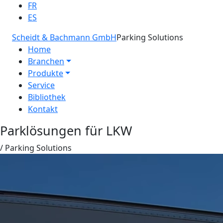
FR
ES
Scheidt & Bachmann GmbH
Parking Solutions
Home
Branchen
Produkte
Service
Bibliothek
Kontakt
Parklösungen für LKW
/ Parking Solutions