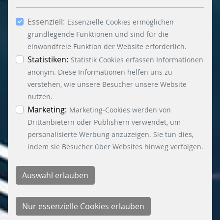
Häkchen bei „Statistiken“ und „Marketing“ sowie
Essenziell:
dem Button „Auswahl erlauben“, willigen Sie in
Essenzielle Cookies ermöglichen
die Verwendung weiterer Cookies ein. Über den
grundlegende Funktionen und sind für die
Button „Accept all Cookies“ werden alle
einwandfreie Funktion der Website erforderlich.
Essenzielle-, Marketing- und Statistik-Cookies
Statistiken:
Statistik Cookies erfassen Informationen
akzeptiert. In der Datenschutzinformation
anonym. Diese Informationen helfen uns zu
können Sie zu den einzelnen Cookies
verstehen, wie unsere Besucher unsere Website
differenzierte Informationen erhalten. Sie können
nutzen.
Ihre Einwilligung jederzeit widerrufen, indem Sie
Marketing:
Marketing-Cookies werden von
auf den Button "Cookie Einstellungen" unten links
Drittanbietern oder Publishern verwendet, um
klicken.
personalisierte Werbung anzuzeigen. Sie tun dies,
indem sie Besucher über Websites hinweg verfolgen.