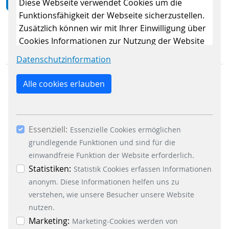
ZURÜCK
Diese Webseite verwendet Cookies um die
Funktionsfähigkeit der Webseite sicherzustellen.
Zusätzlich können wir mit Ihrer Einwilligung über
Cookies Informationen zur Nutzung der Website
sammeln, um die Webseite ständig zu
Datenschutzinformation
verbessern. Mit dem Klick auf den Button „Nur
essenzielle Cookies erlauben“ lehnen Sie die
Alle cookies erlauben
Verwendung anderer als der essenziell
notwendigen Cookies, ab. Mit dem Setzen der
Häkchen bei „Statistiken“ und „Marketing“ sowie
Essenziell:
dem Button „Auswahl erlauben“, willigen Sie in
Essenzielle Cookies ermöglichen
GESCHÄFTSBEREICHE
die Verwendung weiterer Cookies ein. Über den
grundlegende Funktionen und sind für die
Signalling Systems
Button „Accept all Cookies“ werden alle
einwandfreie Funktion der Website erforderlich.
Energy Retail Solutions
Essenzielle-, Marketing- und Statistik-Cookies
Statistiken:
Statistik Cookies erfassen Informationen
Parking Solutions
akzeptiert. In der Datenschutzinformation
anonym. Diese Informationen helfen uns zu
Fare Collection Systems
können Sie zu den einzelnen Cookies
verstehen, wie unsere Besucher unsere Website
differenzierte Informationen erhalten. Sie können
nutzen.
SOCIAL MEDIA
Ihre Einwilligung jederzeit widerrufen, indem Sie
Marketing:
Marketing-Cookies werden von
Xing