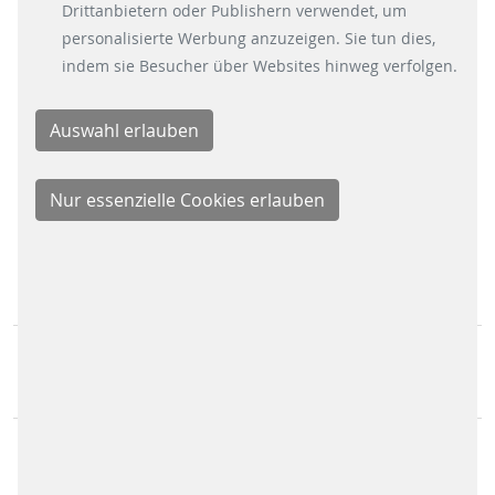
auf den Button "Cookie Einstellungen" unten links
Drittanbietern oder Publishern verwendet, um
LinkedIn
klicken.
personalisierte Werbung anzuzeigen. Sie tun dies,
Youtube
indem sie Besucher über Websites hinweg verfolgen.
Instagram
Instagram Parking Solutions
KONTAKT
Scheidt & Bachmann GmbH
Breite Straße 132
41238 Mönchengladbach
Scheidt & Bachmann Worldwide
Sitemap
IMPRESSUM
RECHTLICHE HINWEISE