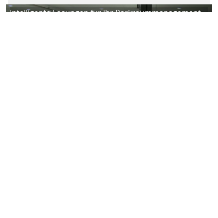
Intelligente Lösungen für ihr Parkraummanagement
Bereits heute schaffen wir Lösungen, die das Parken
von morgen vereinfachen. Parken ist dann stressfrei,
wenn der Parkvorgang als solcher nicht mehr
wahrgenommen wird. Mit unseren smarten Lösungen
rund um das Parkraummanagement gestalten wir das
Parken komfortabel und angenehm für den Autofahrer.
Die Betreiber unterstützen wir bei der Digitalisierung