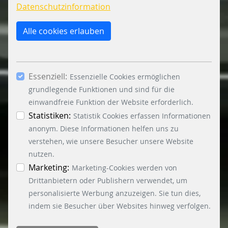
sammeln, um die Webseite ständig zu
Datenschutzinformation
verbessern. Mit dem Klick auf den Button „Nur
essenzielle Cookies erlauben“ lehnen Sie die
Alle cookies erlauben
Verwendung anderer als der essenziell
notwendigen Cookies, ab. Mit dem Setzen der
Häkchen bei „Statistiken“ und „Marketing“ sowie
Essenziell:
dem Button „Auswahl erlauben“, willigen Sie in
Essenzielle Cookies ermöglichen
die Verwendung weiterer Cookies ein. Über den
grundlegende Funktionen und sind für die
Button „Accept all Cookies“ werden alle
einwandfreie Funktion der Website erforderlich.
Essenzielle-, Marketing- und Statistik-Cookies
Statistiken:
Statistik Cookies erfassen Informationen
akzeptiert. In der Datenschutzinformation
anonym. Diese Informationen helfen uns zu
können Sie zu den einzelnen Cookies
verstehen, wie unsere Besucher unsere Website
differenzierte Informationen erhalten. Sie können
nutzen.
Ihre Einwilligung jederzeit widerrufen, indem Sie
Marketing:
Marketing-Cookies werden von
auf den Button "Cookie Einstellungen" unten links
Drittanbietern oder Publishern verwendet, um
klicken.
personalisierte Werbung anzuzeigen. Sie tun dies,
indem sie Besucher über Websites hinweg verfolgen.