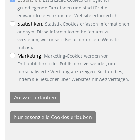
dem Button „Auswahl erlauben“, willigen Sie in
die Verwendung weiterer Cookies ein. Über den
grundlegende Funktionen und sind für die
Button „Accept all Cookies“ werden alle
einwandfreie Funktion der Website erforderlich.
Essenzielle-, Marketing- und Statistik-Cookies
Statistiken:
Statistik Cookies erfassen Informationen
akzeptiert. In der Datenschutzinformation
anonym. Diese Informationen helfen uns zu
können Sie zu den einzelnen Cookies
verstehen, wie unsere Besucher unsere Website
differenzierte Informationen erhalten. Sie können
nutzen.
Ihre Einwilligung jederzeit widerrufen, indem Sie
Marketing:
Marketing-Cookies werden von
GESCHÄFTSBEREICHE
auf den Button "Cookie Einstellungen" unten links
Drittanbietern oder Publishern verwendet, um
klicken.
personalisierte Werbung anzuzeigen. Sie tun dies,
Signalling Systems
indem sie Besucher über Websites hinweg verfolgen.
Energy Retail Solutions
Parking Solutions
Fare Collection Systems
SOCIAL MEDIA
Xing
LinkedIn
Youtube