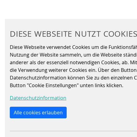
vorherige
1
2
3
4
DIESE WEBSEITE NUTZT COOKIE
Diese Webseite verwendet Cookies um die Funktionsfähig
Nutzung der Website sammeln, um die Webseite ständig
anderer als der essenziell notwendigen Cookies, ab. Mi
DOWNLOADS
die Verwendung weiterer Cookies ein. Über den Button „A
Datenschutzinformation können Sie zu den einzelnen Coo
Button "Cookie Einstellungen" unten links klicken.
Unter unseren Downloads finden Sie alle w
Informationen zu unseren Produkten nehme
Datenschutzinformation
Alle cookies erlauben