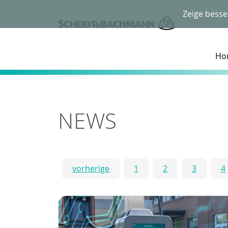
Zeige besse
Ho
NEWS
vorherige
1
2
3
4