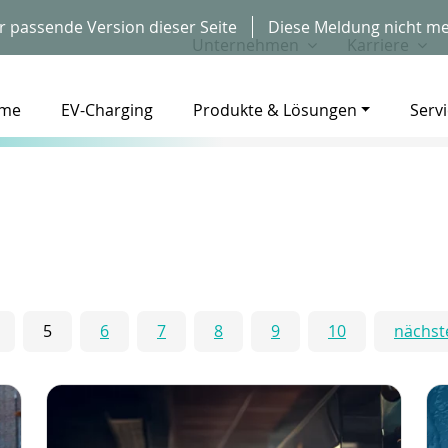
r passende Version dieser Seite
Diese Meldung nicht me
Unternehmen
Karriere
me
EV-Charging
Produkte & Lösungen
Serv
5
6
7
8
9
10
nächst