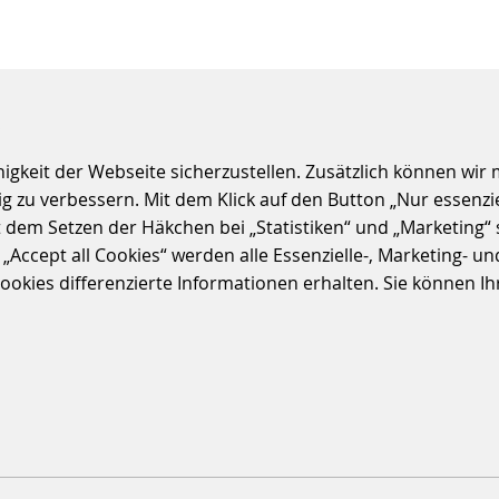
5
6
7
8
9
10
nächst
S
keit der Webseite sicherzustellen. Zusätzlich können wir m
 zu verbessern. Mit dem Klick auf den Button „Nur essenzi
t dem Setzen der Häkchen bei „Statistiken“ und „Marketing“ 
ccept all Cookies“ werden alle Essenzielle-, Marketing- und 
kies differenzierte Informationen erhalten. Sie können Ihre
ichtigen Informationen zu unseren Produkten und Lösungen
n Sie bitte
Kontakt
mit uns auf.