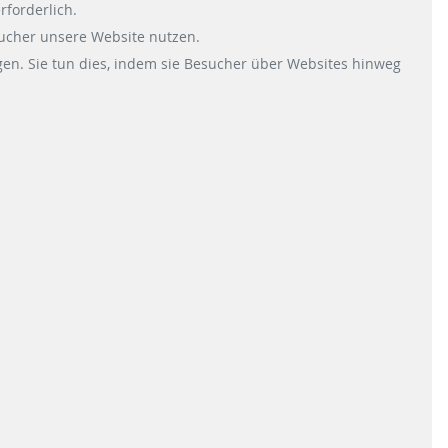
rforderlich.
sucher unsere Website nutzen.
en. Sie tun dies, indem sie Besucher über Websites hinweg
MID ZULASSUNG SCHEIDT &
BACHMANN ZAPFSÄULEN
618 KB
DOWNLOAD