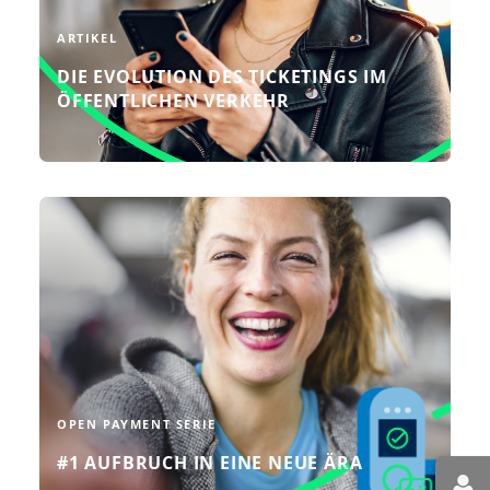
WEITERLESEN
ARTIKEL
DIE EVOLUTION DES TICKETINGS IM
ÖFFENTLICHEN VERKEHR
In dieser Ausgabe von "Let's talk
about Open Payment" gehen wir der
Frage nach, was ein Open-Payment-
System von anderen Systemen
unterscheidet.
WEITERLESEN
OPEN PAYMENT SERIE
#1 AUFBRUCH IN EINE NEUE ÄRA