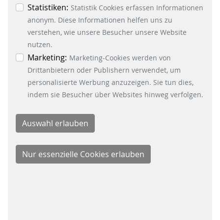
Essenzielle-, Marketing- und Statistik-Cookies
Statistiken:
Statistik Cookies erfassen Informationen
In dieser Ausgabe von "Let's talk
akzeptiert. In der Datenschutzinformation
anonym. Diese Informationen helfen uns zu
about Open Payment" werden die
können Sie zu den einzelnen Cookies
verstehen, wie unsere Besucher unsere Website
wichtigsten Begriffe erläutert.
differenzierte Informationen erhalten. Sie können
nutzen.
Ihre Einwilligung jederzeit widerrufen, indem Sie
Marketing:
WEITERLESEN
Marketing-Cookies werden von
auf den Button "Cookie Einstellungen" unten links
Drittanbietern oder Publishern verwendet, um
klicken.
personalisierte Werbung anzuzeigen. Sie tun dies,
indem sie Besucher über Websites hinweg verfolgen.
OPEN PAYMENT SERIES
#3 DIE SPRACHE VON OPEN PAYMENT
Diese Folge unserer "Let's talk about
Open Payment" Serie erklärt das "Pay
as you go"-Prinzip, dass das Reisen
für Fahrgäste so einfach macht.