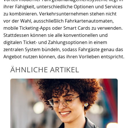
ihrer Fähigkeit, unterschiedliche Optionen und Services
zu kombinieren. Verkehrsunternehmen stehen nicht
vor der Wahl, ausschließlich Fahrkartenautomaten,
mobile Ticketing-Apps oder Smart Cards zu verwenden.
Stattdessen können sie alle konventionellen und
digitalen Ticket- und Zahlungsoptionen in einem
zentralen System bündeln, sodass Fahrgäste genau das
Angebot nutzen können, das ihren Vorlieben entspricht.
ÄHNLICHE ARTIKEL
Die Einführung des Account-
basierten Ticketings (ABT) hat den
öffentlichen Verkehr nachhaltig
verändert und vereinfacht. In diesem
Artikel versuchen wir den Wandel
besser zu verstehen.