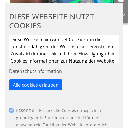
DIESE WEBSEITE NUTZT
COOKIES
In dieser Ausgabe von "Let's talk
Diese Webseite verwendet Cookies um die
about Open Payment" befassen wir
uns mit den drei Elementen, die ein
Funktionsfähigkeit der Webseite sicherzustellen.
Open Payment System benötigt.
Zusätzlich können wir mit Ihrer Einwilligung über
Cookies Informationen zur Nutzung der Website
WEITERLESEN
sammeln, um die Webseite ständig zu
Datenschutzinformation
verbessern. Mit dem Klick auf den Button „Nur
essenzielle Cookies erlauben“ lehnen Sie die
OPEN PAYMENT SERIE
Alle cookies erlauben
Verwendung anderer als der essenziell
#2 DIE ERSTEN SCHRITTE
notwendigen Cookies, ab. Mit dem Setzen der
Häkchen bei „Statistiken“ und „Marketing“ sowie
Essenziell:
dem Button „Auswahl erlauben“, willigen Sie in
Essenzielle Cookies ermöglichen
die Verwendung weiterer Cookies ein. Über den
grundlegende Funktionen und sind für die
Button „Accept all Cookies“ werden alle
einwandfreie Funktion der Website erforderlich.