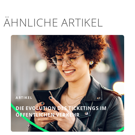
ÄHNLICHE ARTIKEL
Die Einführung des Account-
basierten Ticketings (ABT) hat den
öffentlichen Verkehr nachhaltig
verändert und vereinfacht. Um
diesen grundlegenden Wandel besser
zu verstehen, werfen ...
WEITERLESEN
ARTIKEL
DIE EVOLUTION DES TICKETINGS IM
ÖFFENTLICHEN VERKEHR