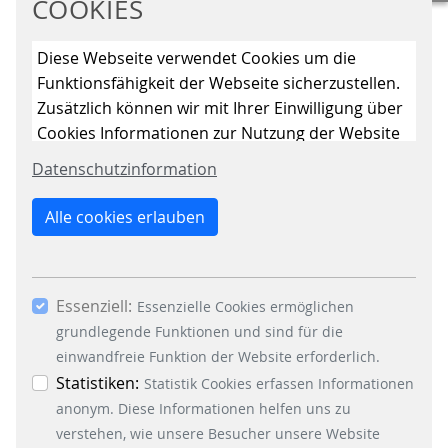
COOKIES
wichtigsten Begriffe erläutert.
WEITERLESEN
Diese Webseite verwendet Cookies um die
Funktionsfähigkeit der Webseite sicherzustellen.
Zusätzlich können wir mit Ihrer Einwilligung über
Cookies Informationen zur Nutzung der Website
OPEN PAYMENT SERIE
sammeln, um die Webseite ständig zu
Datenschutzinformation
#3 DIE SPRACHE VON OPEN PAYMENT
verbessern. Mit dem Klick auf den Button „Nur
essenzielle Cookies erlauben“ lehnen Sie die
Alle cookies erlauben
Verwendung anderer als der essenziell
notwendigen Cookies, ab. Mit dem Setzen der
Häkchen bei „Statistiken“ und „Marketing“ sowie
Essenziell:
dem Button „Auswahl erlauben“, willigen Sie in
Essenzielle Cookies ermöglichen
Diese Folge unserer "Let's talk about
Open Payment" Serie erklärt das "Pay
die Verwendung weiterer Cookies ein. Über den
grundlegende Funktionen und sind für die
as you go"-Prinzip, dass das Reisen
Button „Accept all Cookies“ werden alle
einwandfreie Funktion der Website erforderlich.
für Fahrgäste so einfach macht.
Essenzielle-, Marketing- und Statistik-Cookies
Statistiken:
Statistik Cookies erfassen Informationen
akzeptiert. In der Datenschutzinformation
anonym. Diese Informationen helfen uns zu
WEITERLESEN
können Sie zu den einzelnen Cookies
verstehen, wie unsere Besucher unsere Website