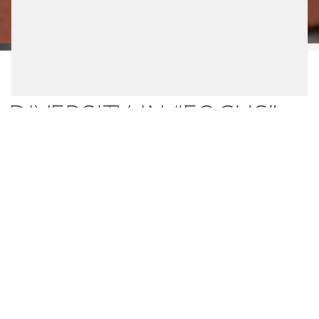
DIVERSITY IN “FOCUS”
Diversity holds great importance at Scheidt &
Bachmann. It is at the heart of our value-driven
corporate community.
We aim to take a holistic view of diversity. In our
opinion, topics such as origin, gender, age, religion,
family situation, and disability play an important role. At
Scheidt & Bachmann, we believe that every person is
unique and can enrich our company with their diverse
wealth of experience.