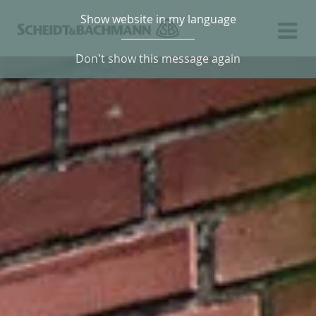
Show website in my language
Don't show this message again