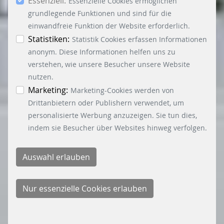
Essenziell:
dem Button „Auswahl erlauben“, willigen Sie in
Essenzielle Cookies ermöglichen
die Verwendung weiterer Cookies ein. Über den
grundlegende Funktionen und sind für die
Button „Accept all Cookies“ werden alle
einwandfreie Funktion der Website erforderlich.
Essenzielle-, Marketing- und Statistik-Cookies
Statistiken:
Statistik Cookies erfassen Informationen
akzeptiert. In der Datenschutzinformation
anonym. Diese Informationen helfen uns zu
können Sie zu den einzelnen Cookies
verstehen, wie unsere Besucher unsere Website
differenzierte Informationen erhalten. Sie können
nutzen.
Ihre Einwilligung jederzeit widerrufen, indem Sie
Marketing:
Marketing-Cookies werden von
auf den Button "Cookie Einstellungen" unten links
Drittanbietern oder Publishern verwendet, um
klicken.
personalisierte Werbung anzuzeigen. Sie tun dies,
indem sie Besucher über Websites hinweg verfolgen.