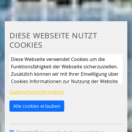
DIESE WEBSEITE NUTZT
COOKIES
Diese Webseite verwendet Cookies um die
Funktionsfähigkeit der Webseite sicherzustellen.
Zusätzlich können wir mit Ihrer Einwilligung über
Cookies Informationen zur Nutzung der Website
sammeln, um die Webseite ständig zu
Datenschutzinformation
verbessern. Mit dem Klick auf den Button „Nur
essenzielle Cookies erlauben“ lehnen Sie die
Alle cookies erlauben
Verwendung anderer als der essenziell
notwendigen Cookies, ab. Mit dem Setzen der
Häkchen bei „Statistiken“ und „Marketing“ sowie