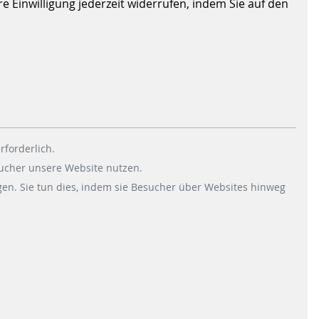
 Einwilligung jederzeit widerrufen, indem Sie auf den
richtete Strategie.
ellt
en basiert
rforderlich.
sucher unsere Website nutzen.
en. Sie tun dies, indem sie Besucher über Websites hinweg
as Fahrgasterlebnis verbessert und die