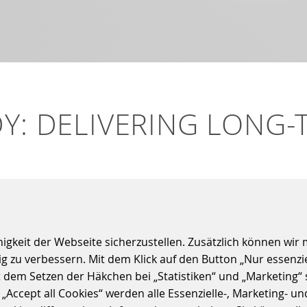
Y: DELIVERING LONG-
S
keit der Webseite sicherzustellen. Zusätzlich können wir m
orstellen zu dürfen: Delivering Long-Term Value in Copenh
 zu verbessern. Mit dem Klick auf den Button „Nur essenzi
t dem Setzen der Häkchen bei „Statistiken“ und „Marketing“ 
ccept all Cookies“ werden alle Essenzielle-, Marketing- und 
 mit Metroselskabet zusammen, um die Ticketinfrastruktur 