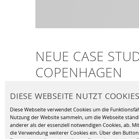
NEUE CASE STUD
COPENHAGEN
DIESE WEBSEITE NUTZT COOKIE
25.06.2026
|
Fare-Collection-Systems
Diese Webseite verwendet Cookies um die Funktionsfähig
Wir freuen uns, unsere neueste Case Study v
Nutzung der Website sammeln, um die Webseite ständig
with Metroselskabet.
anderer als der essenziell notwendigen Cookies, ab. Mi
die Verwendung weiterer Cookies ein. Über den Button „A
Seit mehr als zwei Jahrzehnten arbeiten wir