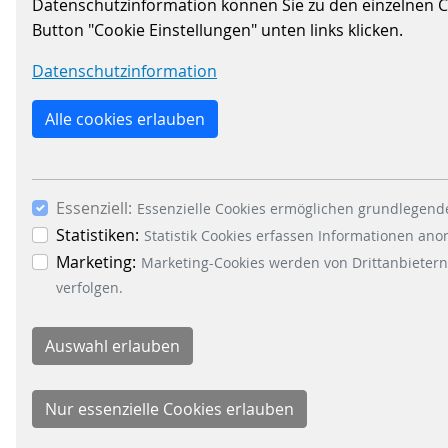
Datenschutzinformation können Sie zu den einzelnen Coo
weiterzuentwickeln – nicht durch kurzfristi
Button "Cookie Einstellungen" unten links klicken.
Was zeichnet dieses Projekt aus?
Datenschutzinformation
Ein Lebenszyklusansatz, der kontinuier
Alle cookies erlauben
Die Entwicklung robuster, modularer F
Die nahtlose Balance zwischen technol
Eine starke Partnerschaft, die auf Ve
Essenziell:
Essenzielle Cookies ermöglichen grundlegende
Statistiken:
Statistik Cookies erfassen Informationen an
Marketing:
Marketing-Cookies werden von Drittanbietern
verfolgen.
Das Ergebnis? Eine zukunftsorientierte Fah
Gesamtbetriebskosten deutlich senkt – und da
Möchten Sie erfahren, wie langfristiges De