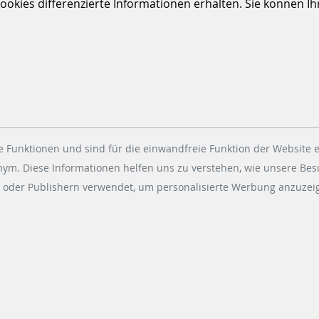
kies differenzierte Informationen erhalten. Sie können Ihre
ge Erneuerungen, sondern durch eine auf Langlebigkeit ausge
liche Modernisierung statt Austausch in den Vordergrund st
ahrkartensysteme für jahrzehntelangen Betrieb
ogischer Weiterentwicklung und Systemzuverlässigkeit
rtrauen, Zusammenarbeit und gemeinsamen langfristigen Ziel
 Funktionen und sind für die einwandfreie Funktion der Website e
onym. Diese Informationen helfen uns zu verstehen, wie unsere Be
 oder Publishern verwendet, um personalisierte Werbung anzuzeig
rkartenumgebung, die den Ausbau des Netzes unterstützt, d
bei gleichzeitig zu den Nachhaltigkeitszielen beiträgt.
nken die Fahrgelderhebung verändern kann?
HIER DIE VOLLSTÄNDIGE CASE STUDY LESE (EN)N