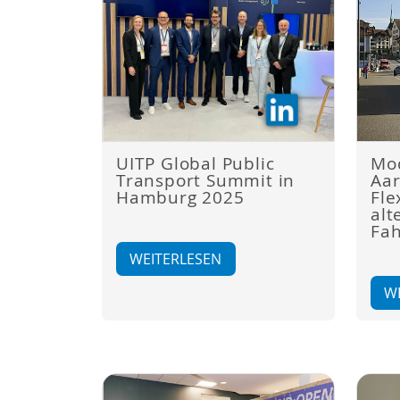
UITP Global Public
Mod
Transport Summit in
Aar
Hamburg 2025
Fle
alt
Fa
WEITERLESEN
W