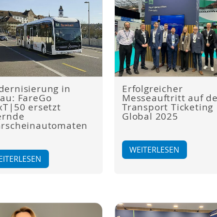
ernisierung in
Erfolgreicher
au: FareGo
Messeauftritt auf d
xT|50 ersetzt
Transport Ticketing
ernde
Global 2025
hrscheinautomaten
WEITERLESEN
EITERLESEN