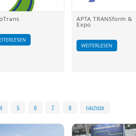
oTrans
APTA TRANSform &
Expo
EITERLESEN
WEITERLESEN
4
5
6
7
8
nächste