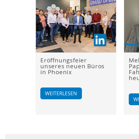
Eröffnungsfeier
Meh
unseres neuen Büros
Pap
in Phoenix
Fa
he
WEITERLESEN
W