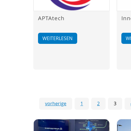
APTAtech
Inn
WEITERLESEN
W
vorherige
1
2
3