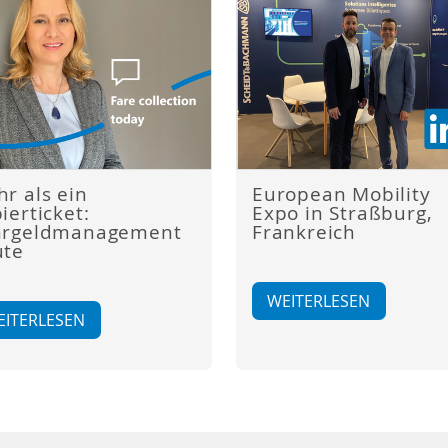
r als ein
European Mobility
ierticket:
Expo in Straßburg,
hrgeldmanagement
Frankreich
ute
WEITERLESEN
EITERLESEN