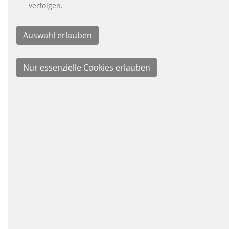
ZUKUNFT DES
verfolgen.
FAHRGELDMANAGEMEN
Lernen Sie uns kennen. Unsere
Unternehmensbroschüre gibt Ihnen
einen Einblick in unsere Vision, unsere
Werte und unsere Lösungen. Erfahren
Sie, was uns antreibt – und wie wir die
Zukunft des Fahrgeldmanagements
gestalten.
DOWNLOAD