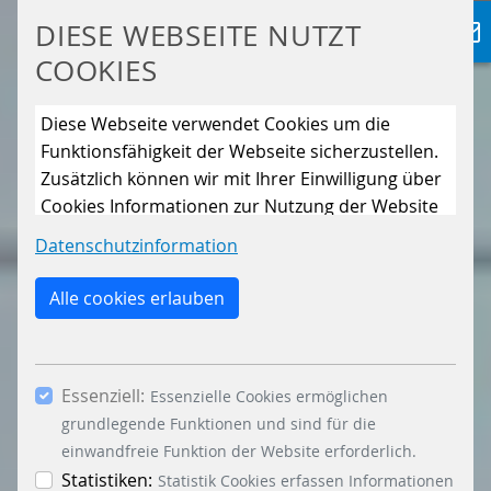
DIESE WEBSEITE NUTZT
COOKIES
Diese Webseite verwendet Cookies um die
Funktionsfähigkeit der Webseite sicherzustellen.
Zusätzlich können wir mit Ihrer Einwilligung über
Cookies Informationen zur Nutzung der Website
sammeln, um die Webseite ständig zu
Datenschutzinformation
verbessern. Mit dem Klick auf den Button „Nur
essenzielle Cookies erlauben“ lehnen Sie die
Alle cookies erlauben
Verwendung anderer als der essenziell
notwendigen Cookies, ab. Mit dem Setzen der
Häkchen bei „Statistiken“ und „Marketing“ sowie
Essenziell:
dem Button „Auswahl erlauben“, willigen Sie in
Essenzielle Cookies ermöglichen
die Verwendung weiterer Cookies ein. Über den
grundlegende Funktionen und sind für die
Button „Accept all Cookies“ werden alle
einwandfreie Funktion der Website erforderlich.
Essenzielle-, Marketing- und Statistik-Cookies
Statistiken:
Statistik Cookies erfassen Informationen