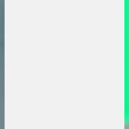
EINNAHMEN SICHERN,
BETRUG VERHINDERN
FAREGO PG|50
DEMO ANFRAGEN