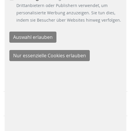
auf den Button "Cookie Einstellungen" unten links
Xing
Drittanbietern oder Publishern verwendet, um
klicken.
LinkedIn
personalisierte Werbung anzuzeigen. Sie tun dies,
Youtube
indem sie Besucher über Websites hinweg verfolgen.
Instagram
Instagram Parking Solutions
KONTAKT
Scheidt & Bachmann GmbH
Breite Straße 132
41238 Mönchengladbach
Scheidt & Bachmann Worldwide
Sitemap
IMPRESSUM