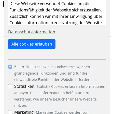
Diese Webseite verwendet Cookies um die
ZURÜCK
Funktionsfähigkeit der Webseite sicherzustellen.
Zusätzlich können wir mit Ihrer Einwilligung über
Cookies Informationen zur Nutzung der Website
sammeln, um die Webseite ständig zu
Datenschutzinformation
verbessern. Mit dem Klick auf den Button „Nur
essenzielle Cookies erlauben“ lehnen Sie die
Alle cookies erlauben
Verwendung anderer als der essenziell
notwendigen Cookies, ab. Mit dem Setzen der
Häkchen bei „Statistiken“ und „Marketing“ sowie
Essenziell:
dem Button „Auswahl erlauben“, willigen Sie in
Essenzielle Cookies ermöglichen
GESCHÄFTSBEREICHE
die Verwendung weiterer Cookies ein. Über den
grundlegende Funktionen und sind für die
Signalling Systems
Button „Accept all Cookies“ werden alle
einwandfreie Funktion der Website erforderlich.
Energy Retail Solutions
Essenzielle-, Marketing- und Statistik-Cookies
Statistiken:
Statistik Cookies erfassen Informationen
Parking Solutions
akzeptiert. In der Datenschutzinformation
anonym. Diese Informationen helfen uns zu
Fare Collection Systems
können Sie zu den einzelnen Cookies
verstehen, wie unsere Besucher unsere Website
differenzierte Informationen erhalten. Sie können
nutzen.
SOCIAL MEDIA
Ihre Einwilligung jederzeit widerrufen, indem Sie
Marketing:
Marketing-Cookies werden von