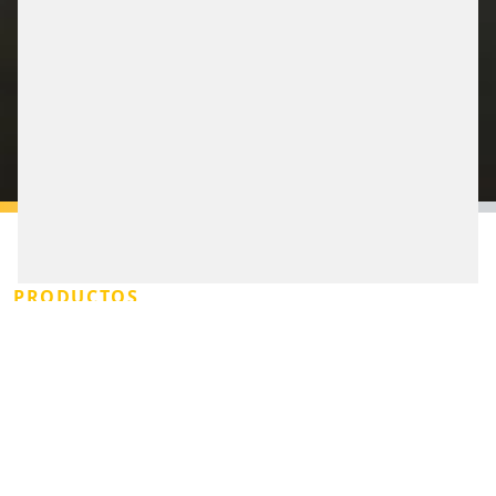
x
RECIBA ASESORAMIENTO
SIN COMPROMISO
RESERVAR UNA CITA
PRODUCTOS
ENTERVO SMART
CONTRACT - MEJORE EL
CONTACTO CON SU