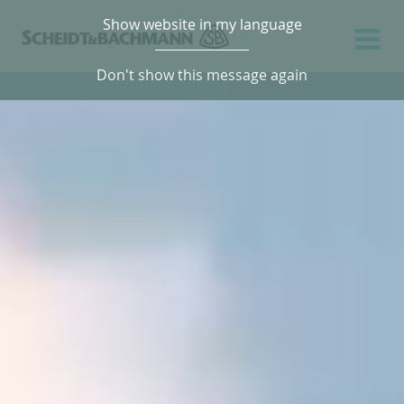
Show website in my language
Don't show this message again