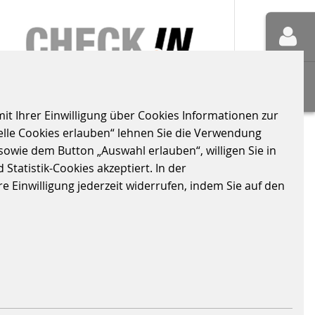
it Ihrer Einwilligung über Cookies Informationen zur
elle Cookies erlauben“ lehnen Sie die Verwendung
sowie dem Button „Auswahl erlauben“, willigen Sie in
CHECK-IN BERUFSWELT
Statistik-Cookies akzeptiert. In der
 Einwilligung jederzeit widerrufen, indem Sie auf den
2027
28.04.2027 - 28.04.2027
|
HUMAN-RESOURCES
WEITERLESEN