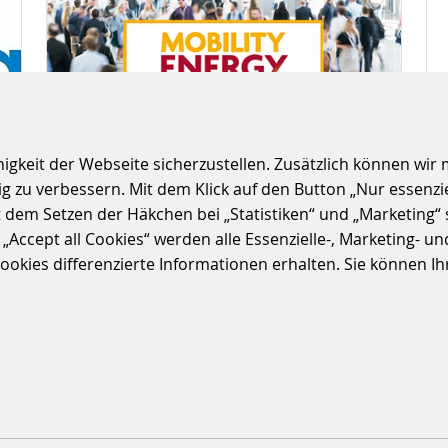
S
keit der Webseite sicherzustellen. Zusätzlich können wir m
 zu verbessern. Mit dem Klick auf den Button „Nur essenzi
t dem Setzen der Häkchen bei „Statistiken“ und „Marketing“ 
MOBILITY ENERGY
ccept all Cookies“ werden alle Essenzielle-, Marketing- und 
kies differenzierte Informationen erhalten. Sie können Ihre
EXPO 2026
11.11.2026 - 12.11.2026
|
ENERGY-RETAIL-SOLUTIONS
WEITERLESEN