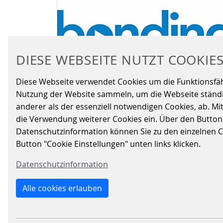
DIESE WEBSEITE NUTZT COOKIE
Diese Webseite verwendet Cookies um die Funktionsfähig
Nutzung der Website sammeln, um die Webseite ständig
anderer als der essenziell notwendigen Cookies, ab. Mi
BONDING RWTH
die Verwendung weiterer Cookies ein. Über den Button „A
Datenschutzinformation können Sie zu den einzelnen Coo
AACHEN 2026
Button "Cookie Einstellungen" unten links klicken.
Datenschutzinformation
04.11.2026 - 04.11.2026
|
HUMAN-RESOURCES
Alle cookies erlauben
WEITERLESEN