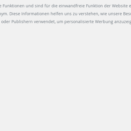
 Funktionen und sind für die einwandfreie Funktion der Website e
onym. Diese Informationen helfen uns zu verstehen, wie unsere Be
 oder Publishern verwendet, um personalisierte Werbung anzuzeig
ÄFTSBEREICHE
SOCIAL MEDIA
ling Systems
Xing
 Retail Solutions
LinkedIn
g Solutions
Youtube
ollection Systems
Instagram
Instagram Parking Soluti