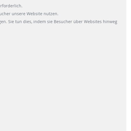
rforderlich.
sucher unsere Website nutzen.
en. Sie tun dies, indem sie Besucher über Websites hinweg
KONTAKT
Scheidt & Bachmann GmbH
Breite Straße 132
41238 Mönchengladbach
ons