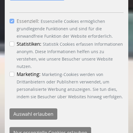
notwendigen Cookies, ab. Mit dem Setzen der
Häkchen bei „Statistiken“ und „Marketing“ sowie
Essenziell:
dem Button „Auswahl erlauben“, willigen Sie in
Essenzielle Cookies ermöglichen
die Verwendung weiterer Cookies ein. Über den
grundlegende Funktionen und sind für die
Button „Accept all Cookies“ werden alle
einwandfreie Funktion der Website erforderlich.
Essenzielle-, Marketing- und Statistik-Cookies
Statistiken:
Statistik Cookies erfassen Informationen
akzeptiert. In der Datenschutzinformation
anonym. Diese Informationen helfen uns zu
können Sie zu den einzelnen Cookies
verstehen, wie unsere Besucher unsere Website
differenzierte Informationen erhalten. Sie können
nutzen.
Ihre Einwilligung jederzeit widerrufen, indem Sie
Marketing:
Marketing-Cookies werden von
auf den Button "Cookie Einstellungen" unten links
Drittanbietern oder Publishern verwendet, um
klicken.
personalisierte Werbung anzuzeigen. Sie tun dies,
indem sie Besucher über Websites hinweg verfolgen.