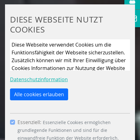
DIESE WEBSEITE NUTZT
COOKIES
Diese Webseite verwendet Cookies um die
Funktionsfähigkeit der Webseite sicherzustellen.
Zusätzlich können wir mit Ihrer Einwilligung über
Cookies Informationen zur Nutzung der Website
sammeln, um die Webseite ständig zu
Datenschutzinformation
verbessern. Mit dem Klick auf den Button „Nur
essenzielle Cookies erlauben“ lehnen Sie die
Alle cookies erlauben
Verwendung anderer als der essenziell
notwendigen Cookies, ab. Mit dem Setzen der
Häkchen bei „Statistiken“ und „Marketing“ sowie
Essenziell:
dem Button „Auswahl erlauben“, willigen Sie in
Essenzielle Cookies ermöglichen
die Verwendung weiterer Cookies ein. Über den
grundlegende Funktionen und sind für die
Button „Accept all Cookies“ werden alle
einwandfreie Funktion der Website erforderlich.