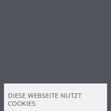
PARKING SOLUTIONS
GERMANY GMBH
DIESE WEBSEITE NUTZT
COOKIES
ALLGEMEINE LIEFER- UND