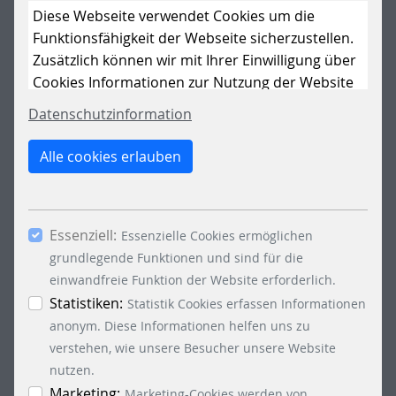
ZAHLUNGSBEDINGUNGEN (ALZB,
Diese Webseite verwendet Cookies um die
STAND 09/2019)
Funktionsfähigkeit der Webseite sicherzustellen.
Zusätzlich können wir mit Ihrer Einwilligung über
Cookies Informationen zur Nutzung der Website
DOWNLOAD
sammeln, um die Webseite ständig zu
Datenschutzinformation
verbessern. Mit dem Klick auf den Button „Nur
essenzielle Cookies erlauben“ lehnen Sie die
Alle cookies erlauben
Verwendung anderer als der essenziell
notwendigen Cookies, ab. Mit dem Setzen der
Häkchen bei „Statistiken“ und „Marketing“ sowie
Essenziell:
dem Button „Auswahl erlauben“, willigen Sie in
Essenzielle Cookies ermöglichen
die Verwendung weiterer Cookies ein. Über den
grundlegende Funktionen und sind für die
Button „Accept all Cookies“ werden alle
einwandfreie Funktion der Website erforderlich.
Essenzielle-, Marketing- und Statistik-Cookies
Statistiken:
Statistik Cookies erfassen Informationen
akzeptiert. In der Datenschutzinformation
anonym. Diese Informationen helfen uns zu
können Sie zu den einzelnen Cookies
verstehen, wie unsere Besucher unsere Website
differenzierte Informationen erhalten. Sie können
nutzen.
Ihre Einwilligung jederzeit widerrufen, indem Sie
Marketing:
Marketing-Cookies werden von