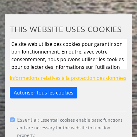
THIS WEBSITE USES COOKIES
Ce site web utilise des cookies pour garantir son
bon fonctionnement. En outre, avec votre
consentement, nous pouvons utiliser les cookies
pour collecter des informations sur l'utilisation
du site web afin de l'améliorer en permanence.
Informations relatives à la protection des données
En cliquant sur le bouton « Autoriser uniquement
les cookies essentiels », vous refusez l'utilisation
Autoriser tous les cookies
de cookies autres que ceux qui sont strictement
nécessaires. En cochant les cases « Statistiques »
et « Marketing » et en cliquant sur le bouton «
Essential:
Autoriser la sélection », vous acceptez l'utilisation
Essential cookies enable basic functions
d'autres cookies. En cliquant sur le bouton «
and are necessary for the website to function
Accepter tous les cookies », vous acceptez tous
properly.