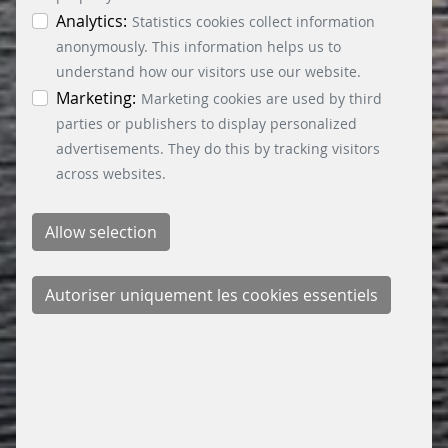
les cookies essentiels, marketing et statistiques.
Analytics:
Statistics cookies collect information
Vous trouverez des informations détaillées sur
anonymously. This information helps us to
les différents cookies dans la politique de
understand how our visitors use our website.
confidentialité. Vous pouvez révoquer votre
Marketing:
Marketing cookies are used by third
consentement à tout moment en cliquant sur le
parties or publishers to display personalized
bouton « Paramètres des cookies » en bas à
advertisements. They do this by tracking visitors
gauche.
across websites.