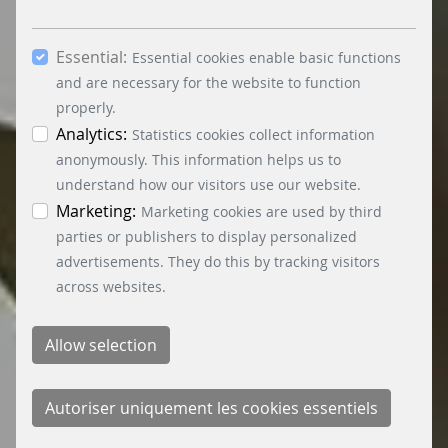
nécessaires. En cochant les cases « Statistiques »
et « Marketing » et en cliquant sur le bouton «
Essential:
Autoriser la sélection », vous acceptez l'utilisation
Essential cookies enable basic functions
d'autres cookies. En cliquant sur le bouton «
and are necessary for the website to function
Accepter tous les cookies », vous acceptez tous
properly.
les cookies essentiels, marketing et statistiques.
Analytics:
Statistics cookies collect information
Vous trouverez des informations détaillées sur
anonymously. This information helps us to
les différents cookies dans la politique de
understand how our visitors use our website.
confidentialité. Vous pouvez révoquer votre
Marketing:
Marketing cookies are used by third
consentement à tout moment en cliquant sur le
parties or publishers to display personalized
bouton « Paramètres des cookies » en bas à
advertisements. They do this by tracking visitors
gauche.
across websites.