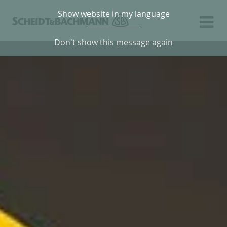
Show website in my language
Don't show this message again