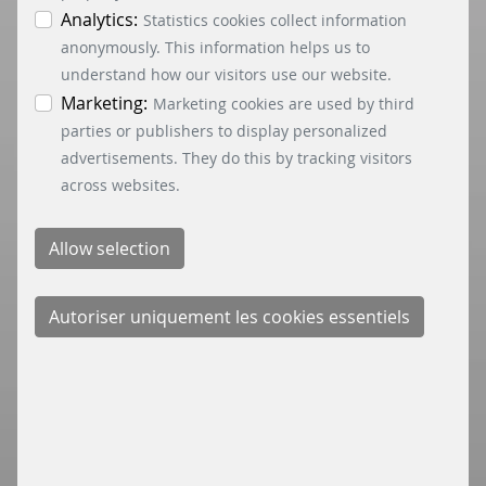
les cookies essentiels, marketing et statistiques.
Analytics:
Statistics cookies collect information
Vous trouverez des informations détaillées sur
anonymously. This information helps us to
les différents cookies dans la politique de
understand how our visitors use our website.
confidentialité. Vous pouvez révoquer votre
Marketing:
Marketing cookies are used by third
consentement à tout moment en cliquant sur le
parties or publishers to display personalized
bouton « Paramètres des cookies » en bas à
advertisements. They do this by tracking visitors
gauche.
across websites.