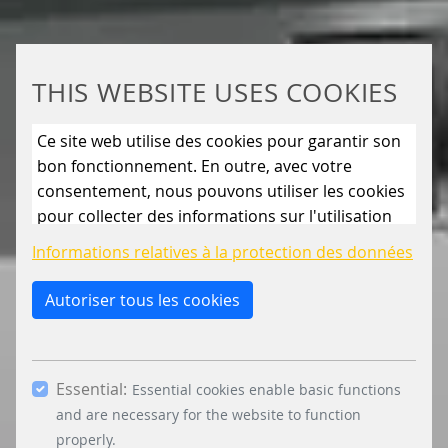
THIS WEBSITE USES COOKIES
Ce site web utilise des cookies pour garantir son
bon fonctionnement. En outre, avec votre
consentement, nous pouvons utiliser les cookies
pour collecter des informations sur l'utilisation
du site web afin de l'améliorer en permanence.
Informations relatives à la protection des données
En cliquant sur le bouton « Autoriser uniquement
les cookies essentiels », vous refusez l'utilisation
Autoriser tous les cookies
de cookies autres que ceux qui sont strictement
nécessaires. En cochant les cases « Statistiques »
et « Marketing » et en cliquant sur le bouton «
Essential:
Autoriser la sélection », vous acceptez l'utilisation
Essential cookies enable basic functions
d'autres cookies. En cliquant sur le bouton «
and are necessary for the website to function
Accepter tous les cookies », vous acceptez tous
properly.