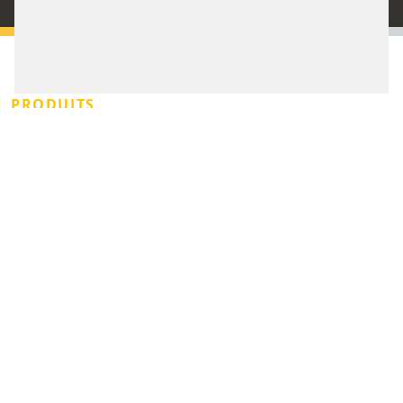
PRENDRE RENDEZ-VOUS
PRODUITS
BORNES DE PAIEMENT
AUTOMATISÉES -
DESIGN MODERNE,
INTERFACE SIMPLE
D’UTILISATION
Les caisses sont le point de contact le plus direct entre