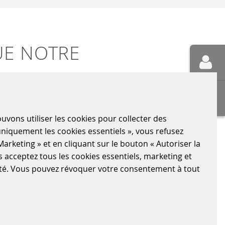
UE NOTRE
us vous identifiez à nos exigences élevées
vons utiliser les cookies pour collecter des
 uniquement les cookies essentiels », vous refusez
pli, accompagné d'une brève présentation de
Marketing » et en cliquant sur le bouton « Autoriser la
us acceptez tous les cookies essentiels, marketing et
alité. Vous pouvez révoquer votre consentement à tout