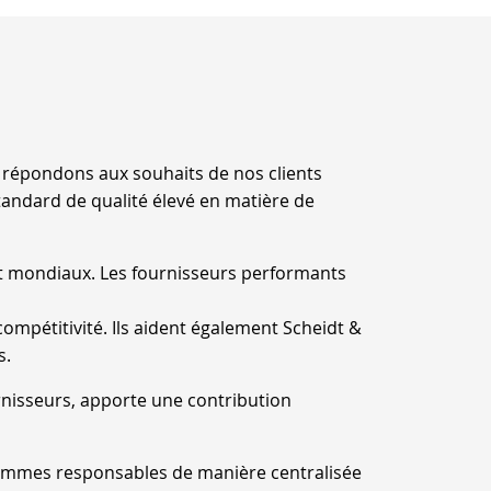
POLIT
ASPEC
répondons aux souhaits de nos clients
tandard de qualité élevé en matière de
Scheidt & Bach
améliorer son 
t mondiaux. Les fournisseurs performants
l'environnemen
été mis en pla
compétitivité. Ils aident également Scheidt &
s.
Scheidt & Bachm
énergétique de 
nisseurs, apporte une contribution
En ce qui conce
critères d'ach
 sommes responsables de manière centralisée