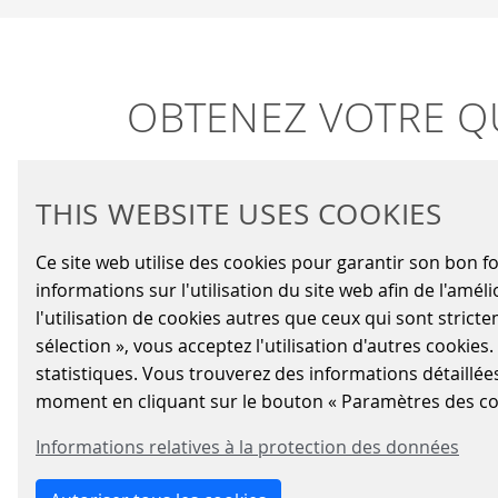
OBTENEZ VOTRE Q
FOURNISSEUR
THIS WEBSITE USES COOKIES
Vous souhaitez présenter votre entreprise e
en matière de qualité et de coûts et vous ê
Ce site web utilise des cookies pour garantir son bon 
informations sur l'utilisation du site web afin de l'am
Si cela s'applique à votre entreprise, veui
l'utilisation de cookies autres que ceux qui sont strict
votre entreprise exposant vos capacités en m
sélection », vous acceptez l'utilisation d'autres cookies
statistiques. Vous trouverez des informations détaillée
Veuillez envoyer le questionnaire rempli à
moment en cliquant sur le bouton « Paramètres des co
lieferantenbewerbung@scheidt-bachm
Informations relatives à la protection des données