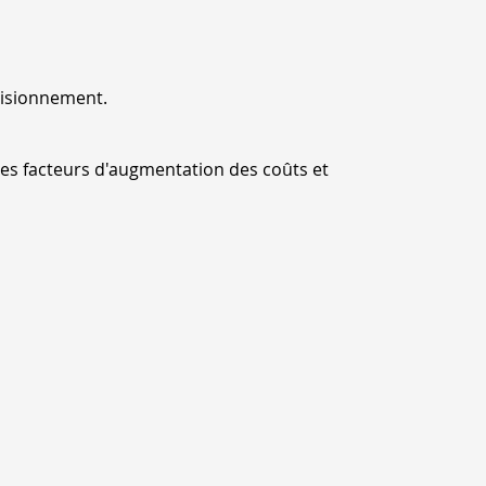
En particulier,
d'approvisionn
DIN EN ISO 140
visionnement.
les facteurs d'augmentation des coûts et