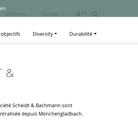
ain
FR
Solutions
Contact
 objectifs
Diversity
Durabilité
T &
 société Scheidt & Bachmann sont
ntralisée depuis Mönchengladbach.