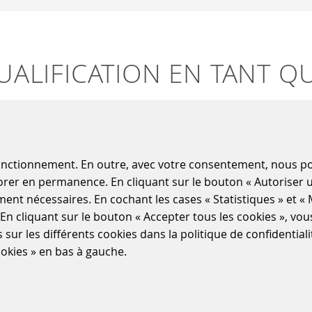
UALIFICATION EN TANT Q
n tant que fournisseur potentiel de Scheidt & Bachmann, vo
tes intéressé par une coopération à long terme avec nous ?
fonctionnement. En outre, avec votre consentement, nous pou
éliorer en permanence. En cliquant sur le bouton « Autoriser
llez nous renvoyer le questionnaire fournisseur dûment rem
ement nécessaires. En cochant les cases « Statistiques » et « 
atière de produits et de services.
. En cliquant sur le bouton « Accepter tous les cookies », vo
s sur les différents cookies dans la politique de confidenti
 l'adresse suivante :
okies » en bas à gauche.
ann.de