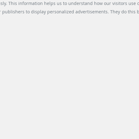
usly. This information helps us to understand how our visitors use 
Search results 11 until 20 of 60
r publishers to display personalized advertisements. They do this by
prev
next
1
2
3
4
5
6
ious
ION COMMERCIALES
SOCIAL MEDIA
ling Systems
Xing
 Retail Solutions
LinkedIn
g Solutions
Youtube
ollection Systems
Instagram
Instagram Parking Soluti
dt & Bachmann Worldwide