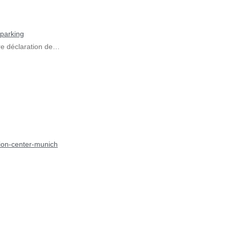
-parking
e déclaration de…
ition-center-munich