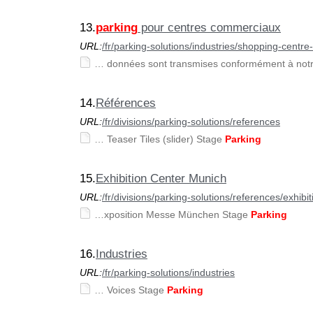
13.
parking
pour centres commerciaux
URL:
/fr/parking-solutions/industries/shopping-centre
… données sont transmises conformément à notr
14.
Références
URL:
/fr/divisions/parking-solutions/references
… Teaser Tiles (slider) Stage
Parking
15.
Exhibition Center Munich
URL:
/fr/divisions/parking-solutions/references/exhib
…xposition Messe München Stage
Parking
16.
Industries
URL:
/fr/parking-solutions/industries
… Voices Stage
Parking