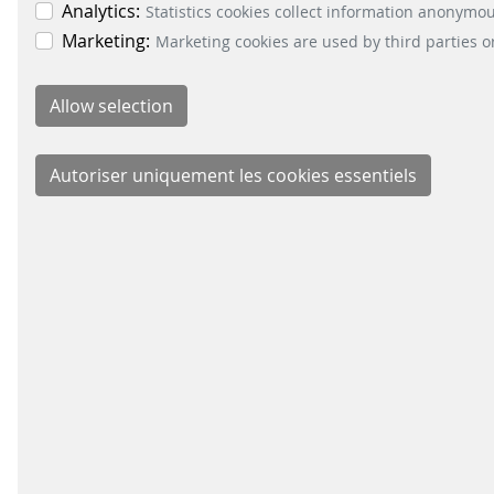
Analytics:
Statistics cookies collect information anonymo
Marketing:
Marketing cookies are used by third parties o
DIVIS
Signal
Energy
Parkin
Fare C
Schei