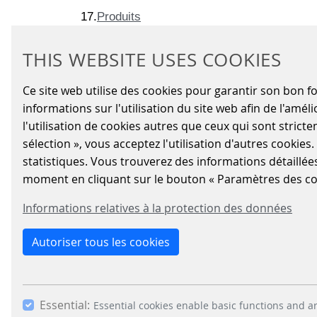
17.
Produits
URL:
/fr/divisions/parking-solutions/produits
THIS WEBSITE USES COOKIES
… (slider) Matériel informatique Stage
Parking
Ce site web utilise des cookies pour garantir son bon 
18.
Caméra
informations sur l'utilisation du site web afin de l'am
URL:
/fr/divisions/parking-solutions/produits/camera
l'utilisation de cookies autres que ceux qui sont strict
… de caméras ? Stage
Parking
sélection », vous acceptez l'utilisation d'autres cookies
statistiques. Vous trouverez des informations détaillée
19.
Solutions
moment en cliquant sur le bouton « Paramètres des co
URL:
Informations relatives à la protection des données
…r Tiles (slider) Teaser 1 Stage
Parking
Autoriser tous les cookies
20.
entervo V3
URL:
/fr/divisions/parking-solutions/produits/entervo-
…LOGICIEL DE GESTION DE
PARKING
S DE N
Essential:
Essential cookies enable basic functions and ar