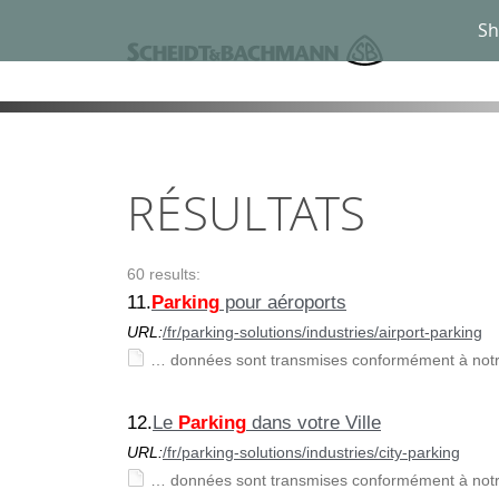
Sh
RÉSULTATS
60 results:
11.
Parking
pour aéroports
URL:
/fr/parking-solutions/industries/airport-parking
… données sont transmises conformément à notr
12.
Le
Parking
dans votre Ville
URL:
/fr/parking-solutions/industries/city-parking
… données sont transmises conformément à notr