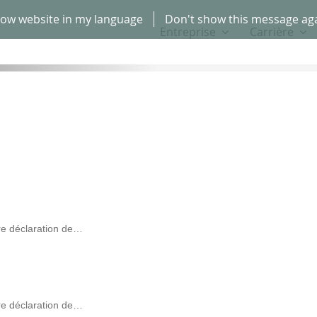
ow website in my language
Don't show this message ag
Entreprise
Carrière
e déclaration de…
e déclaration de…