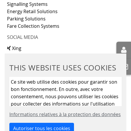
Signalling Systems
Energy Retail Solutions
Parking Solutions
Fare Collection Systems
SOCIAL MEDIA
Xing
LinkedIn
Youtube
THIS WEBSITE USES COOKIES
Instagram
Instagram Parking Solutions
Ce site web utilise des cookies pour garantir son
CONTACT
bon fonctionnement. En outre, avec votre
consentement, nous pouvons utiliser les cookies
Scheidt & Bachmann GmbH
pour collecter des informations sur l'utilisation
Breite Straße 132
du site web afin de l'améliorer en permanence.
41238 Mönchengladbach
Informations relatives à la protection des données
En cliquant sur le bouton « Autoriser uniquement
les cookies essentiels », vous refusez l'utilisation
Autoriser tous les cookies