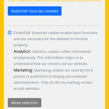
En cliquant sur le bouton « Autoriser uniquement
les cookies essentiels », vous refusez l'utilisation
Autoriser tous les cookies
de cookies autres que ceux qui sont strictement
nécessaires. En cochant les cases « Statistiques »
et « Marketing » et en cliquant sur le bouton «
Essential:
Autoriser la sélection », vous acceptez l'utilisation
Essential cookies enable basic functions
d'autres cookies. En cliquant sur le bouton «
and are necessary for the website to function
Accepter tous les cookies », vous acceptez tous
properly.
les cookies essentiels, marketing et statistiques.
Analytics:
Statistics cookies collect information
Vous trouverez des informations détaillées sur
anonymously. This information helps us to
les différents cookies dans la politique de
understand how our visitors use our website.
confidentialité. Vous pouvez révoquer votre
Marketing:
Marketing cookies are used by third
consentement à tout moment en cliquant sur le
parties or publishers to display personalized
bouton « Paramètres des cookies » en bas à
advertisements. They do this by tracking visitors
gauche.
across websites.