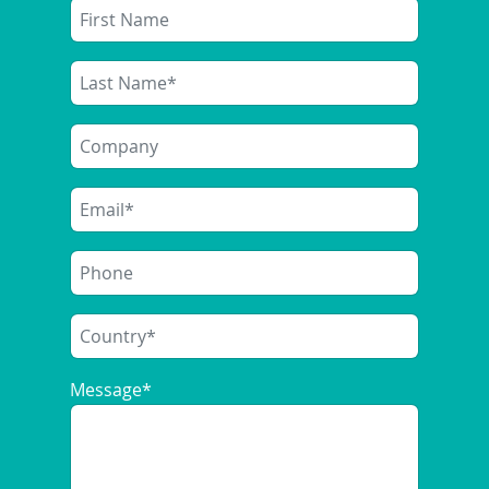
Message
*