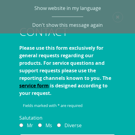
Show website in my language
Don't show this message again
CONTACT
Please use this form exclusively for
general requests regarding our
products. For service questions and
support requests please use the
reporting channels known to you. The
service form
is designed according to
your request.
Fields marked with * are required
Salutation
Mr
Ms
Diverse