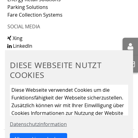
Parking Solutions
Fare Collection Systems
SOCIAL MEDIA
Xing
LinkedIn
Youtube
Instagram
DIESE WEBSEITE NUTZT
Instagram Parking Solutions
COOKIES
KONTAKT
Diese Webseite verwendet Cookies um die
Scheidt & Bachmann GmbH
Funktionsfähigkeit der Webseite sicherzustellen.
Breite Straße 132
Zusätzlich können wir mit Ihrer Einwilligung über
41238 Mönchengladbach
Cookies Informationen zur Nutzung der Website
sammeln, um die Webseite ständig zu
Datenschutzinformation
verbessern. Mit dem Klick auf den Button „Nur
essenzielle Cookies erlauben“ lehnen Sie die