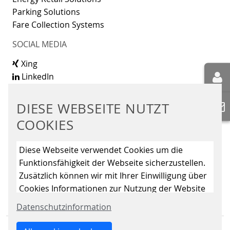
Parking Solutions
Fare Collection Systems
SOCIAL MEDIA
Xing
LinkedIn
Youtube
Instagram
DIESE WEBSEITE NUTZT
Instagram Parking Solutions
COOKIES
KONTAKT
Diese Webseite verwendet Cookies um die
Scheidt & Bachmann GmbH
Funktionsfähigkeit der Webseite sicherzustellen.
Breite Straße 132
Zusätzlich können wir mit Ihrer Einwilligung über
41238 Mönchengladbach
Cookies Informationen zur Nutzung der Website
sammeln, um die Webseite ständig zu
Datenschutzinformation
verbessern. Mit dem Klick auf den Button „Nur
essenzielle Cookies erlauben“ lehnen Sie die