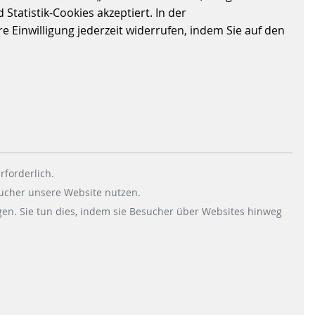
BONNSMART -
Statistik-Cookies akzeptiert. In der
 Einwilligung jederzeit widerrufen, indem Sie auf den
DEUTSCHLANDS ERSTES
OPEN-PAYMENT-
SYSTEM ERFOLGREICH
EINGEFÜHRT
15.09.2023
|
FARE-COLLECTION-SYSTEMS
2020 wurde mit BONNsmart der
rforderlich.
öffentliche Verkehr in Bonn
sucher unsere Website nutzen.
„ticketlos“ und soll nun auch
en. Sie tun dies, indem sie Besucher über Websites hinweg
außerhalb der Stadtgrenzen
eingeführt werden. BONNsmart
erlaubt…
WEITERLESEN