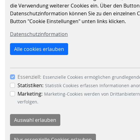
APTA EXPO 2023 IN
die Verwendung weiterer Cookies ein. Über den Button „A
Datenschutzinformation können Sie zu den einzelnen Coo
ORLANDO, FLORIDA
Button "Cookie Einstellungen" unten links klicken.
Datenschutzinformation
11.10.2023
|
FARE-COLLECTION-SYSTEMS
Erfolgreiche Teilnahme an
Alle cookies erlauben
branchenführender Ausstellung
in Amerika - APTA Expo
Essenziell:
Essenzielle Cookies ermöglichen grundlegende
WEITERLESEN
Statistiken:
Statistik Cookies erfassen Informationen an
Marketing:
Marketing-Cookies werden von Drittanbietern
verfolgen.