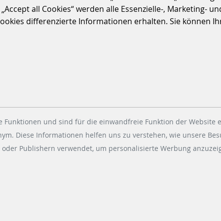
NACHHALTIGE
ccept all Cookies“ werden alle Essenzielle-, Marketing- und 
kies differenzierte Informationen erhalten. Sie können Ihre
MOBILITÄT BEDEUTET
SO VIEL MEHR ALS NUR
VON A NACH B ZU
KOMMEN
29.09.2023
|
FARE-COLLECTION-SYSTEMS
Andreas Räschmeier, CEO von
 Funktionen und sind für die einwandfreie Funktion der Website e
Scheidt & Bachmann Fare
onym. Diese Informationen helfen uns zu verstehen, wie unsere Be
Collection Systems, spricht über
 oder Publishern verwendet, um personalisierte Werbung anzuzeig
die Bedeutung von nachhaltiger
Mobilität für das Leben, die…
WEITERLESEN