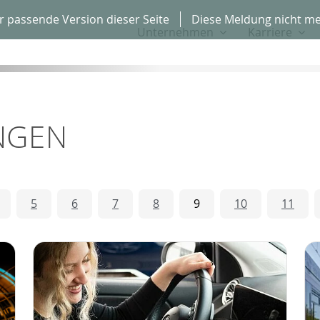
r passende Version dieser Seite
Diese Meldung nicht me
Unternehmen
Karriere
NGEN
5
6
7
8
9
10
11