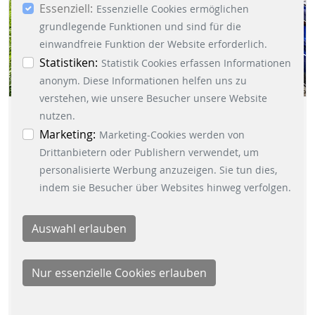
Essenziell:
dem Button „Auswahl erlauben“, willigen Sie in
Essenzielle Cookies ermöglichen
die Verwendung weiterer Cookies ein. Über den
grundlegende Funktionen und sind für die
Button „Accept all Cookies“ werden alle
einwandfreie Funktion der Website erforderlich.
Essenzielle-, Marketing- und Statistik-Cookies
Statistiken:
Statistik Cookies erfassen Informationen
akzeptiert. In der Datenschutzinformation
anonym. Diese Informationen helfen uns zu
können Sie zu den einzelnen Cookies
verstehen, wie unsere Besucher unsere Website
SCHEIDT & BACHMANN
differenzierte Informationen erhalten. Sie können
nutzen.
Ihre Einwilligung jederzeit widerrufen, indem Sie
Marketing:
Marketing-Cookies werden von
KOOPERIERT MIT
auf den Button "Cookie Einstellungen" unten links
Drittanbietern oder Publishern verwendet, um
CHARGEPOINT
klicken.
personalisierte Werbung anzuzeigen. Sie tun dies,
indem sie Besucher über Websites hinweg verfolgen.
11.07.2024
|
ENERGY-RETAIL-SOLUTIONS
ChargePoint, ein führender Anbieter von
vernetzten Ladelösungen für
Elektrofahrzeuge (EVs), hat gemeinsam
mit Scheidt & Bachmann das erste…