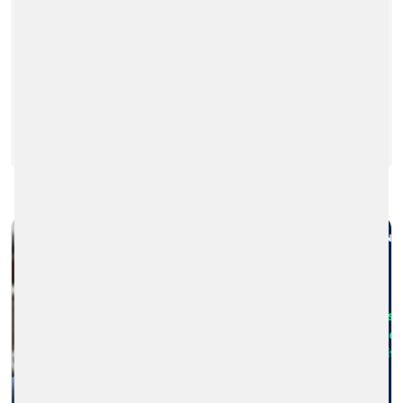
der Fahrgäste besser berücksichtigt
werden? Auf dem CUTA Summit im Mai in
Kanada sprach Jamie Geleynse,…
WEITERLESEN