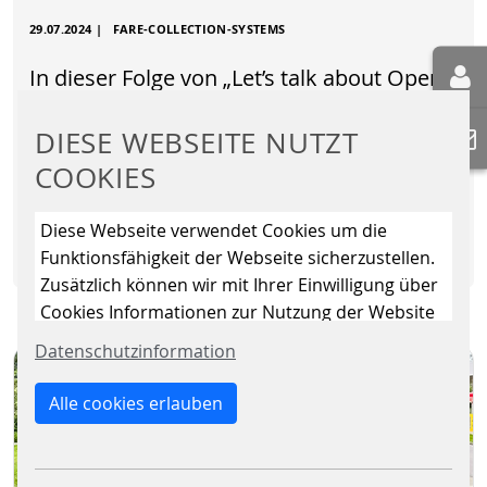
29.07.2024
|
FARE-COLLECTION-SYSTEMS
In dieser Folge von „Let’s talk about Open
Payment“ erkunden wir die Vision von
einer weltweit einheitlichen
DIESE WEBSEITE NUTZT
Mobilitätserfahrung. Handelt es sich…
COOKIES
Diese Webseite verwendet Cookies um die
WEITERLESEN
Funktionsfähigkeit der Webseite sicherzustellen.
Zusätzlich können wir mit Ihrer Einwilligung über
Cookies Informationen zur Nutzung der Website
sammeln, um die Webseite ständig zu
Datenschutzinformation
verbessern. Mit dem Klick auf den Button „Nur
essenzielle Cookies erlauben“ lehnen Sie die
Alle cookies erlauben
Verwendung anderer als der essenziell
notwendigen Cookies, ab. Mit dem Setzen der
Häkchen bei „Statistiken“ und „Marketing“ sowie