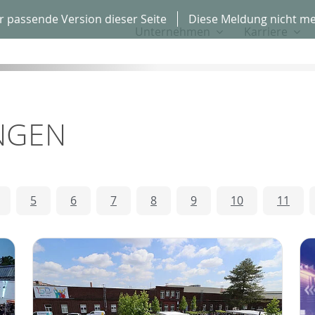
r passende Version dieser Seite
Diese Meldung nicht me
Unternehmen
Karriere
NGEN
5
6
7
8
9
10
11