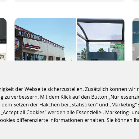
S
keit der Webseite sicherzustellen. Zusätzlich können wir m
 zu verbessern. Mit dem Klick auf den Button „Nur essenzi
t dem Setzen der Häkchen bei „Statistiken“ und „Marketing“ 
PARKLÖSUNG FÜR
ccept all Cookies“ werden alle Essenzielle-, Marketing- und 
PARQUE ADEMUZ IN
kies differenzierte Informationen erhalten. Sie können Ihre
VALENCIA