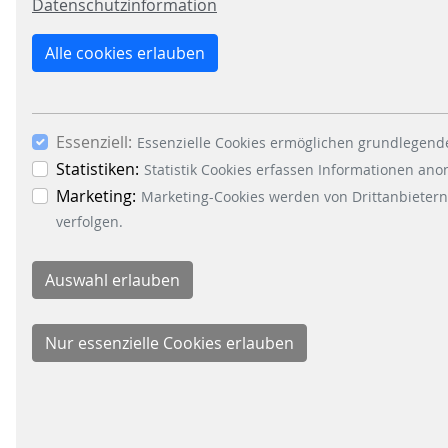
Datenschutzinformation
Die Scheidt & Bachmann 150-
Years-Website ist online!
Alle cookies erlauben
Anlässlich des runden
Geburtstages unseres
Unternehmens in diesem Jahr
Essenziell:
Essenzielle Cookies ermöglichen grundlegende
haben wir eine eigene…
Statistiken:
Statistik Cookies erfassen Informationen an
Marketing:
Marketing-Cookies werden von Drittanbietern
verfolgen.
WEITERLESEN