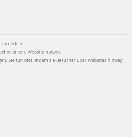
25.01.2022
|
ENERGY-RETAIL-SOLUTIONS
Worldline und Scheidt &
Bachmann führen neue
Tankstellenlösung in Europa ein.
Mit der Lösung können
rforderlich.
Tankstellenbetreiber ihren
sucher unsere Website nutzen.
Kunden künftig…
en. Sie tun dies, indem sie Besucher über Websites hinweg
WEITERLESEN