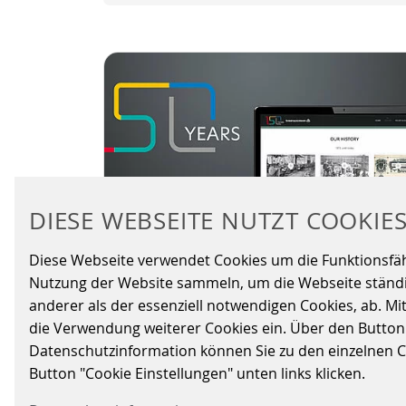
DIESE WEBSEITE NUTZT COOKIE
Diese Webseite verwendet Cookies um die Funktionsfähig
Nutzung der Website sammeln, um die Webseite ständig
anderer als der essenziell notwendigen Cookies, ab. Mi
DIE 150-YEARS-WEBSITE
die Verwendung weiterer Cookies ein. Über den Button „A
IST ONLINE
Datenschutzinformation können Sie zu den einzelnen Coo
Button "Cookie Einstellungen" unten links klicken.
08.03.2022
|
CORPORATE