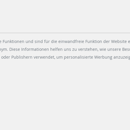
02.02.2022
|
PARKING-SOLUTIONS
Im Januar hat das Team Scheidt
& Bachmann Ibérica ein
Parkraum-Management-System
für das Gewerbegebiet am
 Funktionen und sind für die einwandfreie Funktion der Website e
Einkaufszentrum „Parque
onym. Diese Informationen helfen uns zu verstehen, wie unsere Be
Ademuz“ in Valencia…
 oder Publishern verwendet, um personalisierte Werbung anzuzeig
WEITERLESEN