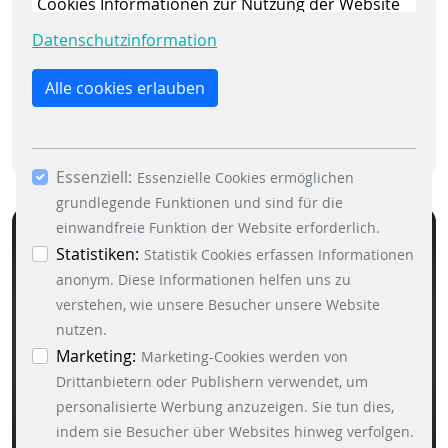
Cookies Informationen zur Nutzung der Website
sammeln, um die Webseite ständig zu
Datenschutzinformation
DOWNLOAD
verbessern. Mit dem Klick auf den Button „Nur
essenzielle Cookies erlauben“ lehnen Sie die
Alle cookies erlauben
Verwendung anderer als der essenziell
notwendigen Cookies, ab. Mit dem Setzen der
Häkchen bei „Statistiken“ und „Marketing“ sowie
Essenziell:
dem Button „Auswahl erlauben“, willigen Sie in
Essenzielle Cookies ermöglichen
die Verwendung weiterer Cookies ein. Über den
grundlegende Funktionen und sind für die
Button „Accept all Cookies“ werden alle
einwandfreie Funktion der Website erforderlich.
Essenzielle-, Marketing- und Statistik-Cookies
Statistiken:
Statistik Cookies erfassen Informationen
akzeptiert. In der Datenschutzinformation
anonym. Diese Informationen helfen uns zu
können Sie zu den einzelnen Cookies
verstehen, wie unsere Besucher unsere Website
differenzierte Informationen erhalten. Sie können
nutzen.
Ihre Einwilligung jederzeit widerrufen, indem Sie
Marketing:
Marketing-Cookies werden von
auf den Button "Cookie Einstellungen" unten links
Drittanbietern oder Publishern verwendet, um
klicken.
personalisierte Werbung anzuzeigen. Sie tun dies,
indem sie Besucher über Websites hinweg verfolgen.