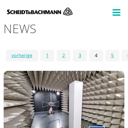
Zeige besser passende Version dieser Seite
Diese Meldung nicht mehr anzeigen
NEWS
vorherige
1
2
3
4
5