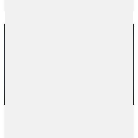
BAUMUSTERPRÜFBESCH. FÜR SCHEIDT
& BACHMANN ZAPFSÄULEN-
SELBSTBEDIENUNGSEINR. (MESSEG/EV)