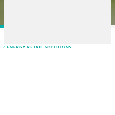
/ ENERGY RETAIL SOLUTIONS
WIR MACHEN DEN
NÄCHSTEN
(FORT)SCHRITT
Jede Innovation braucht Mut – und jemanden der den
ersten Schritt nach vorne wagt. Damit haben wir bei