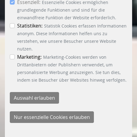
Essenziell:
dem Button „Auswahl erlauben“, willigen Sie in
Essenzielle Cookies ermöglichen
die Verwendung weiterer Cookies ein. Über den
grundlegende Funktionen und sind für die
Button „Accept all Cookies“ werden alle
einwandfreie Funktion der Website erforderlich.
Essenzielle-, Marketing- und Statistik-Cookies
Statistiken:
Statistik Cookies erfassen Informationen
akzeptiert. In der Datenschutzinformation
anonym. Diese Informationen helfen uns zu
können Sie zu den einzelnen Cookies
verstehen, wie unsere Besucher unsere Website
differenzierte Informationen erhalten. Sie können
nutzen.
Ihre Einwilligung jederzeit widerrufen, indem Sie
Marketing:
Marketing-Cookies werden von
auf den Button "Cookie Einstellungen" unten links
Drittanbietern oder Publishern verwendet, um
klicken.
personalisierte Werbung anzuzeigen. Sie tun dies,
indem sie Besucher über Websites hinweg verfolgen.