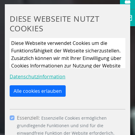
DIESE WEBSEITE NUTZT
COOKIES
Diese Webseite verwendet Cookies um die
Funktionsfähigkeit der Webseite sicherzustellen.
Zusätzlich können wir mit Ihrer Einwilligung über
Cookies Informationen zur Nutzung der Website
sammeln, um die Webseite ständig zu
Datenschutzinformation
verbessern. Mit dem Klick auf den Button „Nur
essenzielle Cookies erlauben“ lehnen Sie die
Alle cookies erlauben
Verwendung anderer als der essenziell
notwendigen Cookies, ab. Mit dem Setzen der
Häkchen bei „Statistiken“ und „Marketing“ sowie
Essenziell:
dem Button „Auswahl erlauben“, willigen Sie in
Essenzielle Cookies ermöglichen
die Verwendung weiterer Cookies ein. Über den
grundlegende Funktionen und sind für die
Button „Accept all Cookies“ werden alle
einwandfreie Funktion der Website erforderlich.