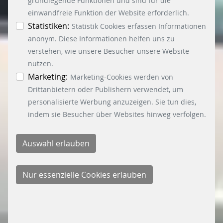
die Verwendung weiterer Cookies ein. Über den
grundlegende Funktionen und sind für die
Button „Accept all Cookies“ werden alle
einwandfreie Funktion der Website erforderlich.
Essenzielle-, Marketing- und Statistik-Cookies
Statistiken:
Statistik Cookies erfassen Informationen
akzeptiert. In der Datenschutzinformation
anonym. Diese Informationen helfen uns zu
können Sie zu den einzelnen Cookies
verstehen, wie unsere Besucher unsere Website
differenzierte Informationen erhalten. Sie können
nutzen.
Ihre Einwilligung jederzeit widerrufen, indem Sie
Marketing:
Marketing-Cookies werden von
auf den Button "Cookie Einstellungen" unten links
Drittanbietern oder Publishern verwendet, um
klicken.
personalisierte Werbung anzuzeigen. Sie tun dies,
indem sie Besucher über Websites hinweg verfolgen.