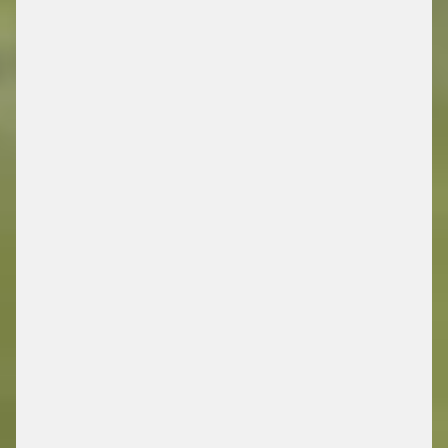
DRIVING FUTURE
MOBILITY
/ ENERGY RETAIL SOLUTIONS
JETZT MEHR ENTDECKEN