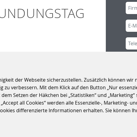
KUNDUNGSTAG
rkundungstag teil.
S
Nach
keit der Webseite sicherzustellen. Zusätzlich können wir m
 zu verbessern. Mit dem Klick auf den Button „Nur essenzi
t dem Setzen der Häkchen bei „Statistiken“ und „Marketing“ 
ccept all Cookies“ werden alle Essenzielle-, Marketing- und 
kies differenzierte Informationen erhalten. Sie können Ihre
Date
Ic