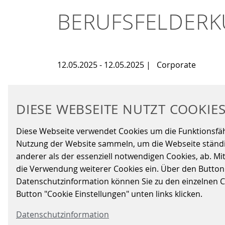
BERUFSFELDER
12.05.2025 - 12.05.2025
|
Corporate
Am 12. Mai 2025 nehmen wir am Berufsfelde
DIESE WEBSEITE NUTZT COOKIE
Wir freuen uns auf Sie!
Diese Webseite verwendet Cookies um die Funktionsfähig
Nutzung der Website sammeln, um die Webseite ständig
ZURÜCK
anderer als der essenziell notwendigen Cookies, ab. Mi
die Verwendung weiterer Cookies ein. Über den Button „A
Datenschutzinformation können Sie zu den einzelnen Coo
Button "Cookie Einstellungen" unten links klicken.
Datenschutzinformation